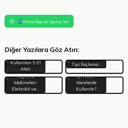
WhatsApp ile Sipariş Ver
Diğer Yazılara Göz Atın:
Bahçelerde ve
Bahçede En Çok
Tarlalarda Sırt
Kullanılan 5 El
Tipi İlaçlama…
Aleti
Bahçelerde
Pamuk Bağlama
İlaçlama
İpi Nedir?
Makineleri:
Nerelerde
Elektrikli ve…
Kullanılır?